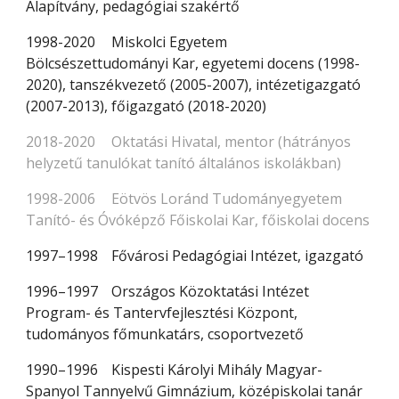
Alapítvány, pedagógiai szakértő
1998-2020
Miskolci Egyetem
Bölcsészettudományi Kar, egyetemi docens (1998-
2020), tanszékvezető (2005-2007), intézetigazgató
(2007-2013), főigazgató (2018-2020)
2018-2020
Oktatási Hivatal, mentor (hátrányos
helyzetű tanulókat tanító általános iskolákban)
1998-2006
Eötvös Loránd Tudományegyetem
Tanító- és Óvóképző Főiskolai Kar, főiskolai docens
1997–1998
Fővárosi Pedagógiai Intézet, igazgató
1996–1997
Országos Közoktatási Intézet
Program- és Tantervfejlesztési Központ,
tudományos főmunkatárs, csoportvezető
1990–1996
Kispesti Károlyi Mihály Magyar-
Spanyol Tannyelvű Gimnázium, középiskolai tanár