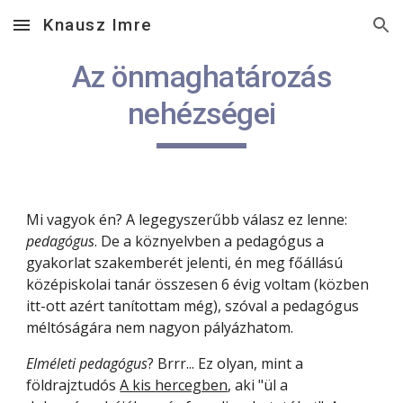
Knausz Imre
Skip to main content
Skip to navigation
Az önmaghatározás
nehézségei
Mi vagyok én? A legegyszerűbb válasz ez lenne:
pedagógus
. De a köznyelvben a pedagógus a
gyakorlat szakemberét jelenti, én meg főállású
középiskolai tanár összesen 6 évig voltam (közben
itt-ott azért tanítottam még), szóval a pedagógus
méltóságára nem nagyon pályázhatom.
Elméleti pedagógus
? Brrr... Ez olyan, mint a
földrajztudós
A kis hercegben
, aki "ül a