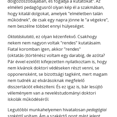
dolgozószobájában, és fogadja a kutatókat". Az
elméleti pedagógusról olyan kép él a szakmában,
hogy kitalál dolgokat, amelyek "elméletben talán
működnek", de csak egy napra jönne le "a végekre",
nem beszélne többet ennyi hülyeséget.
Oktatáskutató
, ez olyan kézenfekvő. Csakhogy
nekem nem nagyon voltak "rendes" kutatásaim.
Fiatal koromban igen, akkor "rendes"
(oktatás-)történész voltam egy darabig, de azóta?
Pár évvel ezelőtt kifejezetten nyilatkoztam is, hogy
nem kívánok doktori védéseken részt venni, se
opponensként, se bizottsági tagként, mert magam
nem tudnék az elvárásoknak megfelelő
disszertációt elkészíteni. És ez igaz is, bár lesújtó
véleményem van a neveléstudományi doktori
iskolák működéséről.
Legutóbbi munkahelyemen hivatalosan
pedagógiai
szakértő
voltam. Ám a szakértő pont mást jelent,